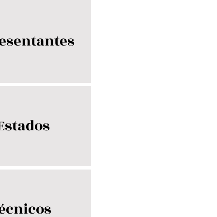
esentantes
 Estados
écnicos