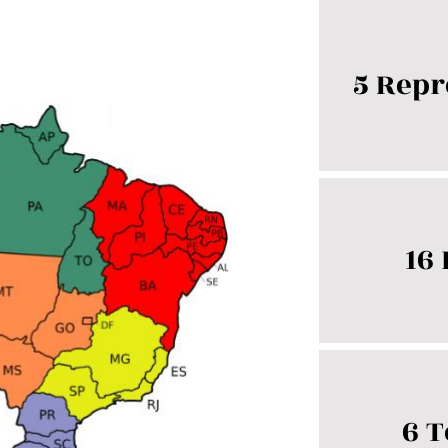
5 Repr
16
6 T