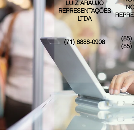
LUIZ ARAUJO
NO
REPRESENTAÇÕES
REPRE
LTDA
(85)
(71) 8888-0908
(85)