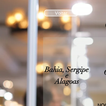
Voltar
Bahia, Sergipe
e
Alagoas
NO