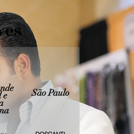
ves
ande
São Paulo
 e
a
ina