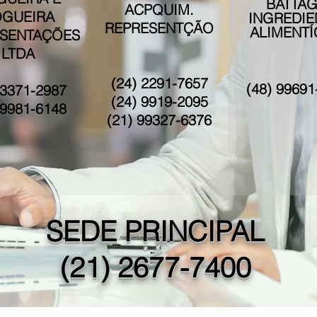
BATTAG
ACPQUIM.
GUEIRA
INGREDIE
REPRESENTÇÃO
ALIMENTÍ
SENTAÇÕES
LTDA
(
24) 2291-7657
(48) 99691
 3371-2987
(24) 9919-2095
 9981-6148
(21) 99327-6376
SEDE PRINCIPAL
(21) 2677-7400