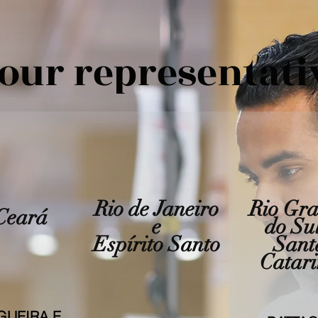
our representati
Rio de Janeiro
Rio Gr
Ceará
e
do Sul
Espírito Santo
Sant
Catar
GUEIRA E